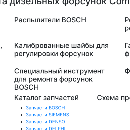
та дизельных форсунок Com
Распылители BOSCH
Р
р
,
Калиброванные шайбы для
Г
регулировки форсунок
ф
е
Специальный инструмент
Ф
для ремонта форсунок
BOSCH
Каталог запчастей
Схема пр
Запчасти BOSCH
Запчасти SIEMENS
Запчасти DENSO
Запчасти DELPHI